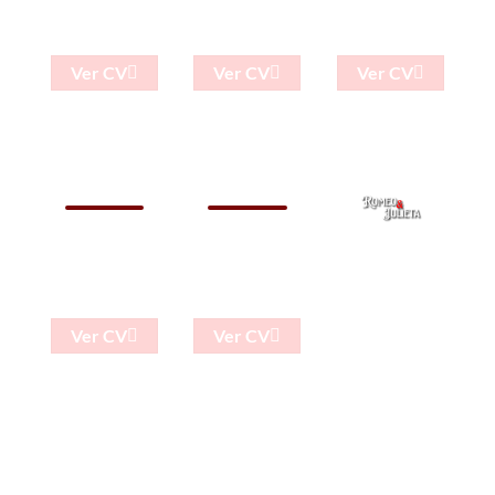
Marcel
Sarmiento
Contreras
Ver CV
Ver CV
Ver CV
Ph-Carlos
Ph-Carlos
Ph-Carlos
Villamayor
Villamayor
Villamayor
Pau
Lucía
Miguez
Quintana
Ver CV
Ver CV
Ph-Carlos
Ph-Carlos
Villamayor
Villamayor